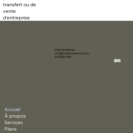
transfert ou de
vente
d'entreprise.
Etienne Mathieu
info@croissancearenal.com
514-808-7546
Accueil
À propos
Services
Plans