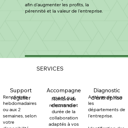
afin d'augmenter les profits, la
pérennité et la valeur de l'entreprise.
SERVICES
Support
Accompagne
Diagnostic
Rencontres
Analyse de tous
régulier
ment sur
d'entreprise
Nombre de
hebdomadaires
les
demande
rencontres et
ou aux 2
départements de
durée de la
semaines, selon
l'entreprise.
collaboration
votre
adaptés à vos