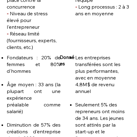
place contre la
l'équipe
concurrence
-
Long processus : 2 à 3
-
Niveau de stress
ans en moyenne
élevé pour
l'entrepreneur
-
Réseau limité
(fournisseurs, experts,
clients, etc.)​​
Donné
Fondateurs : 20% de
Les entreprises
es
femmes et 80%
transférées sont les
d'hommes
plus performantes,
avec en moyenne
Âge moyen : 33 ans (la
4,8M$ de revenu
plupart ont une
annuel
expérience
préalable comme
Seulement 5% des
salarié)
repreneurs ont moins
de 34 ans. Les jeunes
Diminution de 57% des
sont attirés par la
créations d'entreprise
start-up et le