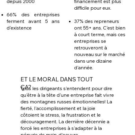
depuis 2000
financement est plus
difficile pour eux.
66% des entreprises
ferment avant 5 ans
37% des repreneurs
d'existence
ont 55+ ans. C'est bien
à court terme, mais ces
entreprises se
retrouveront à
nouveau sur le marché
dans une dizaine
d'année.
ET LE MORAL DANS TOUT
ÇA?
Tous les dirigeants s'entendent pour dire
qu'être à la tête d'une entreprise fait vivre
des montagnes russes émotionnelles! La
fierté, l'accomplissement et la joie
côtoient le stress, la frustration et le
découragement. La dernière décennie a
forcé les entreprises à s'adapter à la
pénurie de main-d'oeuvre,